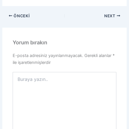
ÖNCEKI
NEXT
Yorum bırakın
E-posta adresiniz yayınlanmayacak.
Gerekli alanlar
*
ile işaretlenmişlerdir
Buraya
yazın..