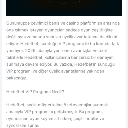
Günümüzde çevrimiçi bahis ve casino platformları arasında
öne çıkmak isteyen oyuncular, sadece oyun çeşitliliğine
değil, aynı zamanda sunulan üyelik avantajlarına da dikkat
ediyor. Hedefbet, sunduğu VIP programı ile bu konuda fark
yaratıyor. 2026 itibarıyla yenilenen avantajlar ve özel
tekliflerle Hedefbet, kullanıcılarına benzersiz bir deneyim
sunmaya devam ediyor. Bu yazıda, Hedefbet'in sunduğu
VIP programı ve diğer üyelik avantajlarına yakından
bakacağız.
Hedefbet VIP Programı Nedir?
Hedefbet, sadık müşterilerine özel avantajlar sunmak
amacıyla VIP programını geliştirmiştir. Bu program,
oyuncuların oyun keyfini artırırken, çeşitli ödüller ve
ayrıcalıklar sunar.